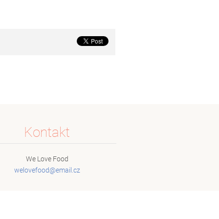
Kontakt
We Love Food
welovefo
od@email
.cz