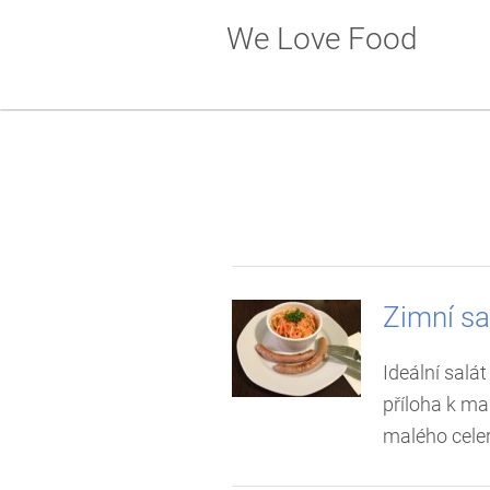
We Love Food
Zimní sa
Ideální salá
příloha k ma
malého celer