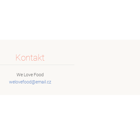
Kontakt
We Love Food
welovefo
od@email
.cz