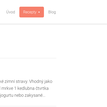
Úvod
Recepty
Blog
žké zimní stravy. Vhodný jako
ší mrkve 1 kedlubna čtvrtka
 jogurtu nebo zakysané...