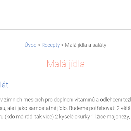
Úvod
>
Recepty
>
Malá jídla a saláty
Malá jídla
lát
t v zimních měsících pro doplnění vitamínů a odlehčení tě
su, ale i jako samostatné jídlo. Budeme potřebovat: 2 vět
u (kdo má rád, tak více) 2 kyselé okurky 1 lžíce majonézy,