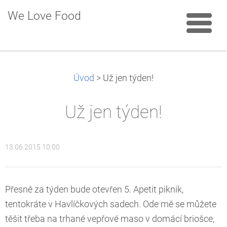
We Love Food
Úvod
>
Už jen týden!
Už jen týden!
13.06.2015 10:00
Přesně za týden bude otevřen 5. Apetit piknik,
tentokráte v Havlíčkových sadech. Ode mě se můžete
těšit třeba na trhané vepřové maso v domácí briošce,