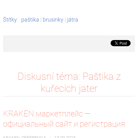
Štítky
:
paštika
|
brusinky
|
játra
Diskusní téma: Paštika z
kuřecích jater
KRAKEN маркетплейс —
официальный сайт и регистрация
KRAKEN_OFFEREMAX
13.09.2025