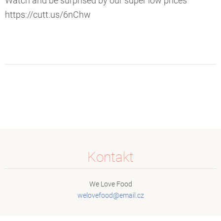
Watch and be surprised by our super low prices
https://cutt.us/6nChw
Kontakt
We Love Food
welovefo
od@email
.cz