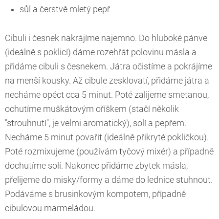
sůl a čerstvě mletý pepř
Cibuli i česnek nakrájíme najemno. Do hluboké pánve
(ideálně s poklicí) dáme rozehřát polovinu másla a
přidáme cibuli s česnekem. Játra očistíme a pokrájíme
na menší kousky. Až cibule zesklovatí, přidáme játra a
necháme opéct cca 5 minut. Poté zalijeme smetanou,
ochutíme muškátovým oříškem (stačí několik
"strouhnutí", je velmi aromatický), solí a pepřem.
Necháme 5 minut povařit (ideálně přikryté pokličkou).
Poté rozmixujeme (používám tyčový mixér) a případně
dochutíme solí. Nakonec přidáme zbytek másla,
přelijeme do misky/formy a dáme do lednice stuhnout.
Podáváme s brusinkovým kompotem, případně
cibulovou marmeládou.