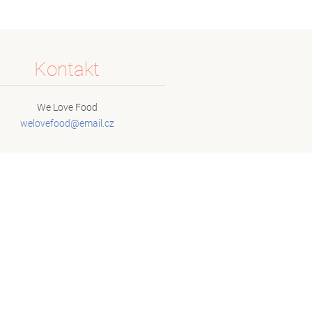
Kontakt
We Love Food
welovefo
od@email
.cz