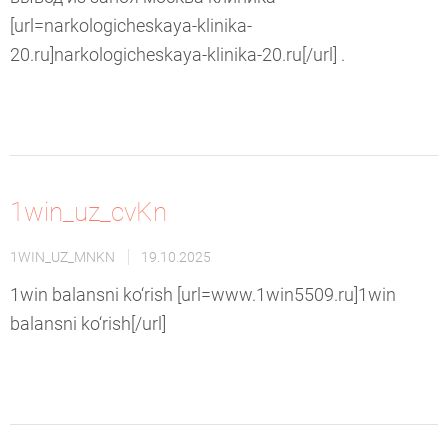
[url=narkologicheskaya-klinika-
20.ru]narkologicheskaya-klinika-20.ru[/url] .
1win_uz_cvKn
1WIN_UZ_MNKN
19.10.2025
1win balansni ko‘rish [url=www.1win5509.ru]1win
balansni ko‘rish[/url]