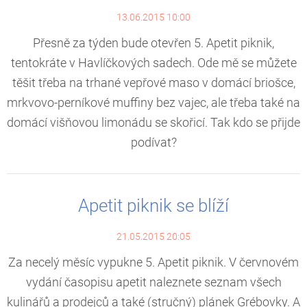
13.06.2015 10:00
Přesně za týden bude otevřen 5. Apetit piknik,
tentokráte v Havlíčkových sadech. Ode mě se můžete
těšit třeba na trhané vepřové maso v domácí briošce,
mrkvovo-perníkové muffiny bez vajec, ale třeba také na
domácí višňovou limonádu se skořicí. Tak kdo se přijde
podívat?
Apetit piknik se blíží
21.05.2015 20:05
Za necelý měsíc vypukne 5. Apetit piknik. V červnovém
vydání časopisu apetit naleznete seznam všech
kulinářů a prodejců a také (stručný) plánek Grébovky. A