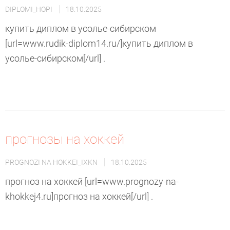
DIPLOMI_HOPI
18.10.2025
купить диплом в усолье-сибирском
[url=www.rudik-diplom14.ru/]купить диплом в
усолье-сибирском[/url] .
прогнозы на хоккей
PROGNOZI NA HOKKEI_IXKN
18.10.2025
прогноз на хоккей [url=www.prognozy-na-
khokkej4.ru]прогноз на хоккей[/url] .