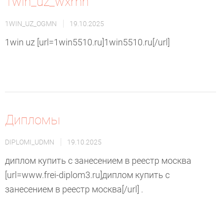
1win_uz_wxmn
1WIN_UZ_OGMN
19.10.2025
1win uz [url=1win5510.ru]1win5510.ru[/url]
Дипломы
DIPLOMI_UDMN
19.10.2025
диплом купить с занесением в реестр москва
[url=www.frei-diplom3.ru]диплом купить с
занесением в реестр москва[/url] .