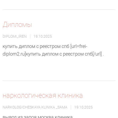
Дипломы
DIPLOMI_IREN
19.10.2025
купить диплом с реестром спб [url=frei-
diplom2.ru]купить диплом с реестром спб[/url] .
наркологическая клиника
NARKOLOGICHESKAYA KLINIKA _SAMA
19.10.2025
вывод из запоя москва клиника