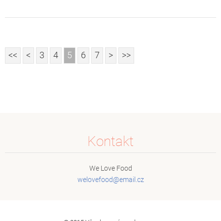
<<
<
3
4
5
6
7
>
>>
Kontakt
We Love Food
welovefo
od@email
.cz